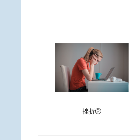
投
稿
ナ
ビ
ゲ
ー
シ
ョ
ン
挫折②