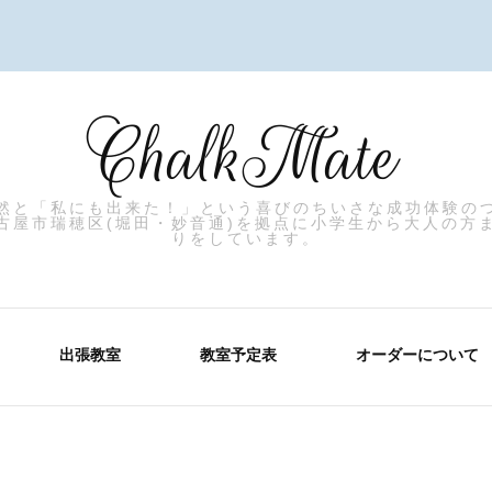
ChalkMate
然と「私にも出来た！」という喜びのちいさな成功体験の
古屋市瑞穂区(堀田・妙音通)を拠点に小学生から大人の方
りをしています。
出張教室
教室予定表
オーダーについて