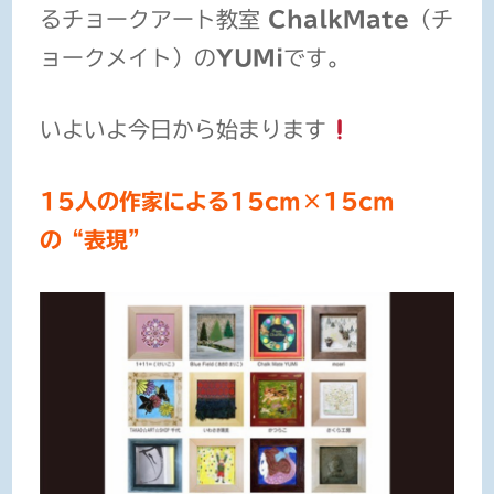
るチョークアート教室
ChalkMate
（チ
ョークメイト）の
YUMi
です。
いよいよ今日から始まります
15人の作家による15cm×15cm
の“表現”