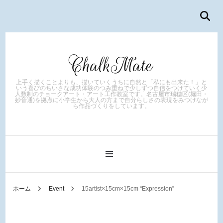
ChalkMate
上手く描くことよりも、描いていくうちに自然と「私にも出来た！」と
いう喜びのちいさな成功体験のつみ重ねで少しずつ自信をつけていく少
人数制のチョークアート・アート工作教室です。名古屋市瑞穂区(堀田・
妙音通)を拠点に小学生から大人の方まで自分らしさの表現をみつけなが
ら作品づくりをしています。
ホーム
Event
15artist×15cm×15cm “Expression”