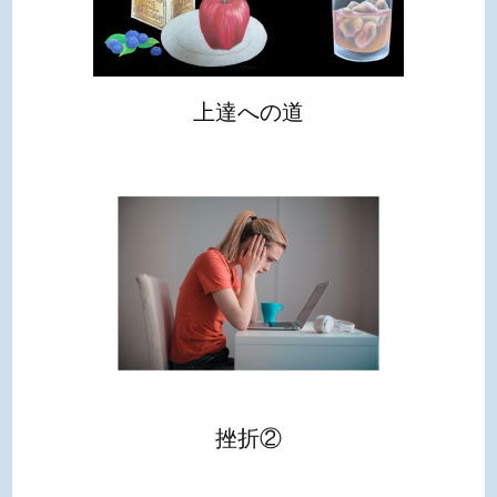
上達への道
挫折②