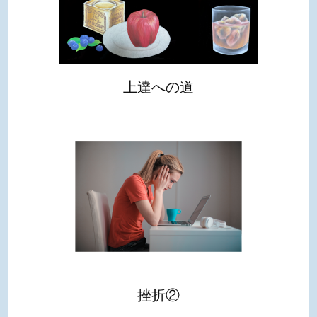
上達への道
挫折②