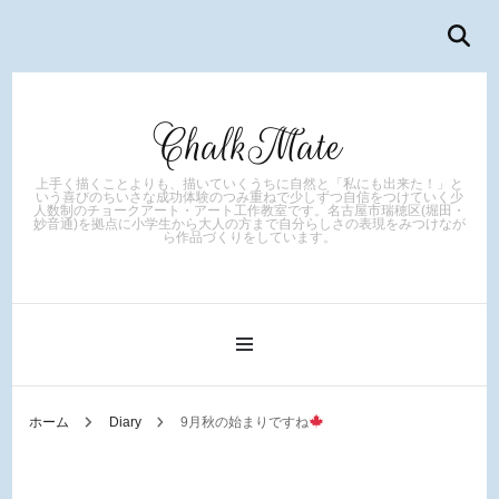
ChalkMate
上手く描くことよりも、描いていくうちに自然と「私にも出来た！」と
いう喜びのちいさな成功体験のつみ重ねで少しずつ自信をつけていく少
人数制のチョークアート・アート工作教室です。名古屋市瑞穂区(堀田・
妙音通)を拠点に小学生から大人の方まで自分らしさの表現をみつけなが
ら作品づくりをしています。
ホーム
Diary
9月秋の始まりですね