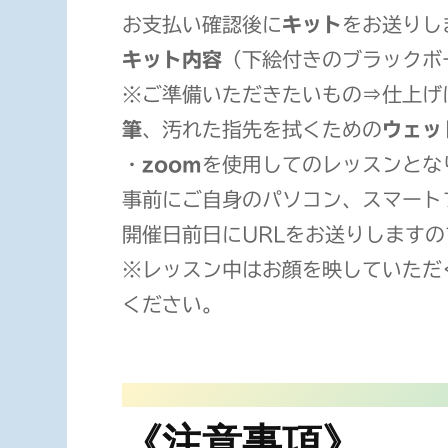
お支払い確認後に
キット
をお送りし
キット内容
（下絵付きのブラックボ
※ご準備いただきたいもの⇒仕上げ
筆
、汚れた指先を拭くための
ウェッ
・
zoom
を使用してのレッスンとな
事前にご自身のパソコン、スマート
開催日前日にURLをお送りします
※レッスン中はお顔を映していただ
ください。
《注意事項》