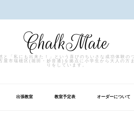
ChalkMate
然と「私にも出来た！」という喜びのちいさな成功体験の
古屋市瑞穂区(堀田・妙音通)を拠点に小学生から大人の方
りをしています。
出張教室
教室予定表
オーダーについて