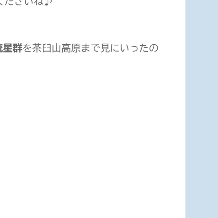
くださいね♪
流星群
を茶臼山高原まで見にいったの
SONY D