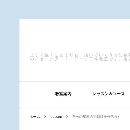
上手く描くことよりも、描いていくうちに自
のチョークアート・アート工作教室です。名
教室案内
レッスン＆コース
ホーム
Lesson
自分の星座の掛時計を作ろう♪