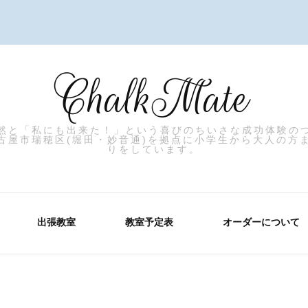
ChalkMate
然と「私にも出来た！」という喜びのちいさな成功体験の
古屋市瑞穂区(堀田・妙音通)を拠点に小学生から大人の方
りをしています。
出張教室
教室予定表
オーダーについて